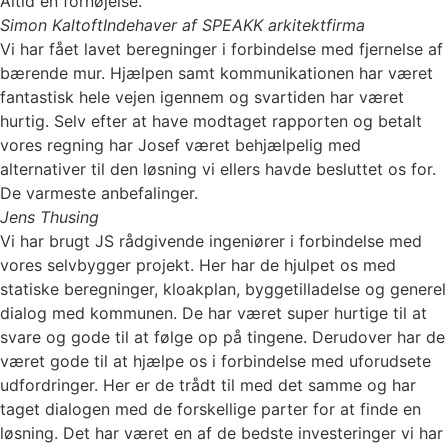
Altid en fornøjelse.
Simon Kaltoft
Indehaver af SPEAKK arkitektfirma
Vi har fået lavet beregninger i forbindelse med fjernelse af
bærende mur. Hjælpen samt kommunikationen har været
fantastisk hele vejen igennem og svartiden har været
hurtig. Selv efter at have modtaget rapporten og betalt
vores regning har Josef været behjælpelig med
alternativer til den løsning vi ellers havde besluttet os for.
De varmeste anbefalinger.
Jens Thusing
Vi har brugt JS rådgivende ingeniører i forbindelse med
vores selvbygger projekt. Her har de hjulpet os med
statiske beregninger, kloakplan, byggetilladelse og generel
dialog med kommunen. De har været super hurtige til at
svare og gode til at følge op på tingene. Derudover har de
været gode til at hjælpe os i forbindelse med uforudsete
udfordringer. Her er de trådt til med det samme og har
taget dialogen med de forskellige parter for at finde en
løsning. Det har været en af de bedste investeringer vi har